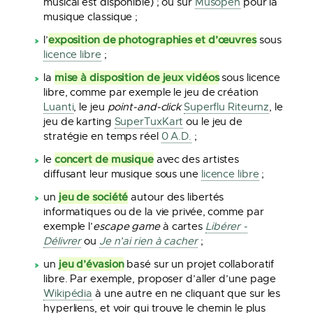
musical est disponible) ; ou sur
Musopen
pour la
musique classique ;
exposition de photographies et d’œuvres
l’
sous
licence libre
;
mise à disposition de jeux vidéos
la
sous licence
libre, comme par exemple le jeu de création
Luanti
, le jeu
point-and-click
Superflu Riteurnz
, le
jeu de karting
SuperTuxKart
ou le jeu de
stratégie en temps réel
0 A.D.
;
concert de musique
le
avec des artistes
diffusant leur musique sous une
licence libre
;
jeu de société
un
autour des libertés
informatiques ou de la vie privée, comme par
exemple l’
escape game
à cartes
Libérer -
Délivrer
ou
Je n’ai rien à cacher
;
jeu d’évasion
un
basé sur un projet collaboratif
libre. Par exemple, proposer d’aller d’une page
Wikipédia
à une autre en ne cliquant que sur les
hyperliens, et voir qui trouve le chemin le plus