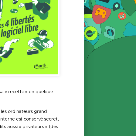
 sa « recette » en quelque
c les ordinateurs grand
 interne est conservé secret,
dits aussi « privateurs » (des