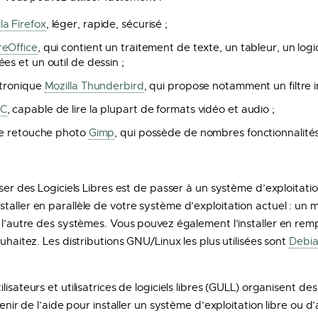
la Firefox
, léger, rapide, sécurisé ;
reOffice
, qui contient un traitement de texte, un tableur, un logi
es et un outil de dessin ;
ctronique
Mozilla Thunderbird
, qui propose notamment un filtre i
C
, capable de lire la plupart de formats vidéo et audio ;
 de retouche photo
Gimp
, qui possède de nombres fonctionnalit
iser des Logiciels Libres est de passer à un système d’exploitatio
nstaller en parallèle de votre système d’exploitation actuel : 
u l’autre des systèmes. Vous pouvez également l’installer en re
ouhaitez. Les distributions GNU/Linux les plus utilisées sont
Debi
lisateurs et utilisatrices de logiciels libres (GULL) organisent 
tenir de l’aide pour installer un système d’exploitation libre ou d’