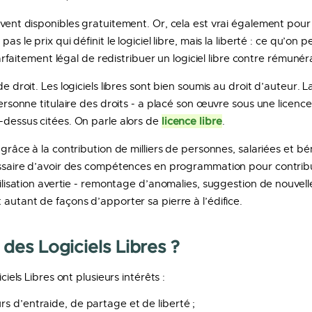
uvent disponibles gratuitement. Or, cela est vrai également pour c
as le prix qui définit le logiciel libre, mais la liberté : ce qu’on 
s parfaitement légal de redistribuer un logiciel libre contre rémunér
de droit. Les logiciels libres sont bien soumis au droit d’auteur. La
 personne titulaire des droits - a placé son œuvre sous une licenc
licence libre
i-dessus citées. On parle alors de
.
t grâce à la contribution de milliers de personnes, salariées et bé
essaire d’avoir des compétences en programmation pour contribuer
utilisation avertie - remontage d’anomalies, suggestion de nouvell
 autant de façons d’apporter sa pierre à l’édifice.
 des Logiciels Libres ?
iciels Libres ont plusieurs intérêts :
urs d’entraide, de partage et de liberté ;