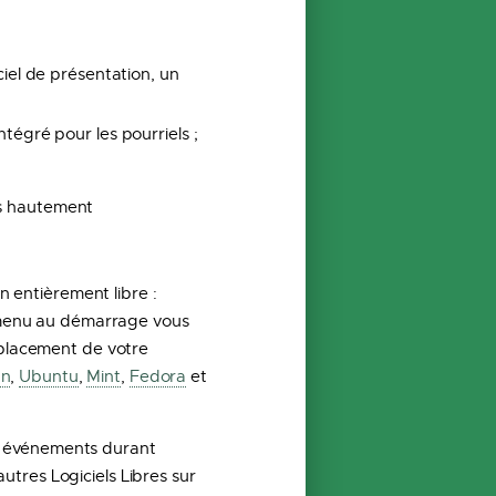
ciel de présentation, un
ntégré pour les pourriels ;
és hautement
n entièrement libre :
un menu au démarrage vous
mplacement de votre
an
,
Ubuntu
,
Mint
,
Fedora
et
des événements durant
autres Logiciels Libres sur