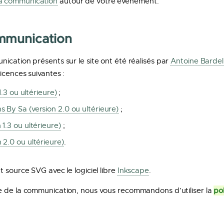
la communication
autour de votre événement.
mmunication
ication présents sur le site ont été réalisés par
Antoine Bardell
icences suivantes :
1.3 ou ultérieure)
;
 By Sa (version 2.0 ou ultérieure)
;
1.3 ou ultérieure)
;
 2.0 ou ultérieure)
.
 source SVG avec le logiciel libre
Inkscape
.
po
e de la communication, nous vous recommandons d’utiliser la