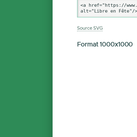
<a href="https://www.
alt="Libre en Fête"/
Source SVG
Format 1000x1000