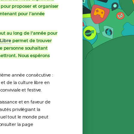
s pour proposer et organiser
intenant pour l’année
out au long de l’année pour
Libre
permet de trouver
ute personne souhaitant
rmettront. Nous espérons
vième année consécutive :
t de la culture libre en
nviviale et festive.
naissance et en faveur de
utés privilégiant la
equel tout le monde peut
consulter la page