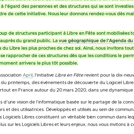
à l’égard des personnes et des structures qui se sont investie
re de cette initiative. Nous leur donnons rendez-vous dès ma
p de structures participant à Libre en Fête sont mobilisées t
e auprès du grand public. La
vue géographique de l’Agenda du 
s du Libre les plus proches de chez soi. Ainsi, nous invitons to
s à se rapprocher de ces structures dès que les conditions le pe
oment arrivera le plus tôt possible.
association
April
, l’initiative
Libre en Fête
revient pour la dix-neu
du printemps, des événements de découverte du Logiciel Libre e
rtout en France autour du 20 mars 2020, dans une dynamique co
sus d’une vision de l’informatique basée sur le partage de la con
urs et des utilisatrices. Développés et utilisés au sein de communa
les Logiciels Libres constituent un véritable bien commun dans l
us sur les Logiciels Libres et leurs enjeux, nous vous invitons à 